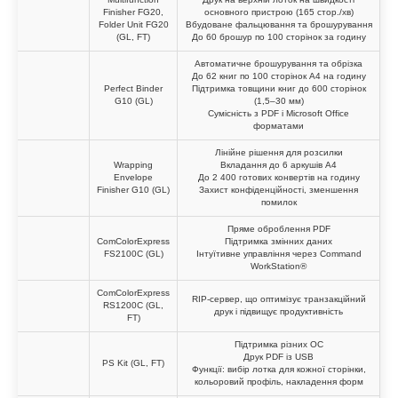
Finisher FG20,
основного пристрою (165 стор./хв)
Folder Unit FG20
Вбудоване фальцювання та брошурування
(GL, FT)
До 60 брошур по 100 сторінок за годину
Автоматичне брошурування та обрізка
До 62 книг по 100 сторінок A4 на годину
Perfect Binder
Підтримка товщини книг до 600 сторінок
G10 (GL)
(1,5–30 мм)
Сумісність з PDF і Microsoft Office
форматами
Лінійне рішення для розсилки
Wrapping
Вкладання до 6 аркушів A4
Envelope
До 2 400 готових конвертів на годину
Finisher G10 (GL)
Захист конфіденційності, зменшення
помилок
Пряме оброблення PDF
ComColorExpress
Підтримка змінних даних
FS2100C (GL)
Інтуїтивне управління через Command
WorkStation®
ComColorExpress
RIP-сервер, що оптимізує транзакційний
RS1200C (GL,
друк і підвищує продуктивність
FT)
Підтримка різних ОС
Друк PDF із USB
PS Kit (GL, FT)
Функції: вибір лотка для кожної сторінки,
кольоровий профіль, накладення форм