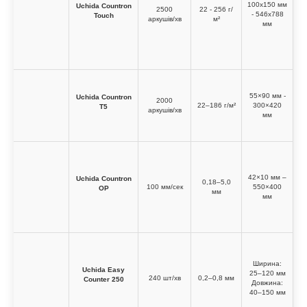
100x150 мм
Uchida Countron
2500
22 - 256 г/
д
- 546x788
Touch
аркушів/хв
м²
мм
55×90 мм -
Uchida Countron
2000
д
22–186 г/м²
300×420
T5
аркушів/хв
мм
42×10 мм –
Uchida Countron
0,18–5,0
д
100 мм/сек
550×400
OP
мм
мм
Ширина:
Uchida Easy
25–120 мм
д
240 шт/хв
0,2–0,8 мм
Counter 250
Довжина:
40–150 мм