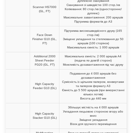
дуплексне сканування
Сканування зі швидкістю 100 стор./хв
Scanner HS7000
Копіювання: 80 стор./хв (одностороннє/
(GL, FT)
дуплекс)
Максимальне завантаження: 200 аркушів
Підтримка форматів до A3
Підтримка високошвидкісного друку (165
Face Down
стор./хв)
Finisher G10 (GL,
Зміщене укладання та степлювання до 50
FT)
аркушів (100 сторінок)
Максимальна ємність: 1 000 аркушів
Additional 2000
Максимальна ємність: 2 000 аркушів A4
Sheet Feeder
(подача по довгій стороні)
FG20 (GL, FT)
Можливість дозавантаження під час друку
Подавання до 4 000 аркушів без
дозавантаження
Сумісність із щільним папером, конвертами
High Capacity
та папером формату A3
Feeder G10 (GL)
Ємність до 5 500 аркушів (при використанні
кількох лотків)
Висота до 440 мм
Збільшує місткість на 4 000 аркушів
Укладання лицьовою стороною вгору або
High Capacity
вниз
Stacker G10 (GL)
Зміщене укладання
Візок для зручного переміщення
Multifunction
Друк на верхній лоток на швидкості