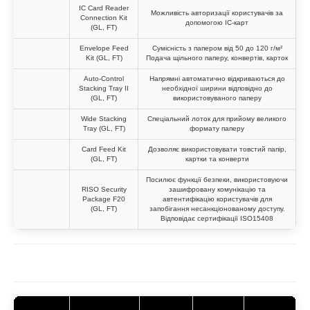
IC Card Reader
Можливість авторизації користувачів за
Connection Kit
допомогою IC-карт
(GL, FT)
Envelope Feed
Сумісність з папером від 50 до 120 г/м²
Kit (GL, FT)
Подача щільного паперу, конвертів, карток
Auto-Control
Напрямні автоматично відкриваються до
Stacking Tray II
необхідної ширини відповідно до
(GL, FT)
використовуваного паперу
Wide Stacking
Спеціальний лоток для прийому великого
Tray (GL, FT)
формату паперу
Card Feed Kit
Дозволяє використовувати товстий папір,
(GL, FT)
картки та конверти
Посилює функції безпеки, використовуючи
RISO Security
зашифровану комунікацію та
Package F20
автентифікацію користувачів для
(GL, FT)
запобігання несанкціонованому доступу.
Відповідає сертифікації ISO15408