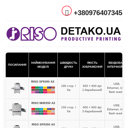
+380976407345
НАЙМЕНУВАННЯ
ШВИДКІСТЬ
ЯКІСТЬ
ВБУДОВАНІ
ПОСИЛАННЯ
МОДЕЛІ
ДРУКУ
ЗОБРАЖЕННЯ
ІНТЕРФЕЙСИ
RISO SF9390 A3
USB,
190 стор. /
600 × 600 dpi
Ethernet, USB
Хв
1-барабанний
flash reader
RISO MH9350 A3
USB,
150 стор. /
600 × 600 dpi
Ethernet, USB
Хв
2-барабанний
flash reader
RISO SF9350 A3
USB,